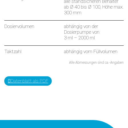
alle standsicheren Behälter
ab Ø 40 bis Ø 100, Höhe max.
300 mm
Dosiervolumen
abhängig von der
Dosierpumpe von
3 ml – 2000 ml
Taktzahl
abhängig vom Füllvolumen
Alle Abmessungen sind ca.-Angaben
Datenblatt als PDF