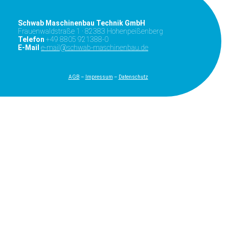
Schwab Maschinenbau Technik GmbH
Frauenwaldstraße 1 · 82383 Hohenpeißenberg
Telefon
+49 8805 921388-0
E-Mail
e-mail@schwab-maschinenbau.de
A
GB
–
Impressum
–
Datenschutz