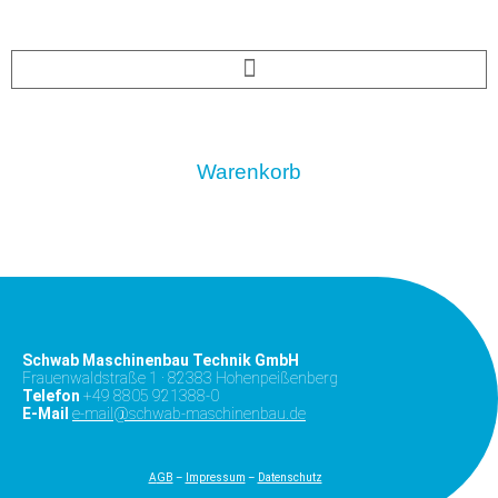
Warenkorb
Schwab Maschinenbau Technik GmbH
Frauenwaldstraße 1 · 82383 Hohenpeißenberg
Telefon
+49 8805 921388-0
E-Mail
e-mail@schwab-maschinenbau.de
A
GB
–
Impressum
–
Datenschutz