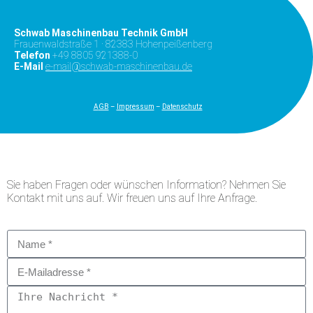
Schwab Maschinenbau Technik GmbH
Frauenwaldstraße 1 · 82383 Hohenpeißenberg
Telefon
+49 8805 921388-0
E-Mail
e-mail@schwab-maschinenbau.de
A
GB
–
Impressum
–
Datenschutz
Sie haben Fragen oder wünschen Information? Nehmen Sie
Kontakt mit uns auf. Wir freuen uns auf Ihre Anfrage.